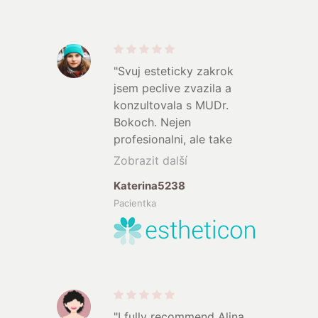
doporučuji.
"
"Svuj esteticky zakrok
jsem peclive zvazila a
konzultovala s MUDr.
Bokoch. Nejen
profesionalni, ale take
osobni pristup lekarky me
Zobrazit další
uklidnil a plne jsem se
Katerina5238
uvolnila a podstoupila vse
Pacientka
v psychicke pohode.
Vysledek uzasny a nebyla
jsem urcite naposledy.
Doporucuji, Katka.
"
"I fully recommend Alina