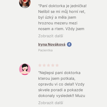
"Paní doktorka je jednička!
Nelíbil se mi můj horní ret,
byl úzký a měla jsem
hroznou mezeru mezi
nosem a rtem. Vždy jsem
toužila po plnějších rtech
Zobrazit další
, a myslela jsem si, že se
Iryna Nováková
s tím prostě musím smířit,
Pacientka
protože napíchané kačeří
rty se mi nikdy nelíbily. Rty
jsem si během dvou
měsíců nechala píchnout
"Nejlepsi pani doktorka
dvakrát, velikost je teď
kterou jsem potkala,
přesně taková, jakou jsem
opravdu vi co dela!! Vzdy
si představovala. Naprostá
skvele poradi a pokazde
spokojenost! Děkuji
♥️
dokonaly vysledek!! Muzu
"
jen a jen doporucit!!!
Zobrazit další