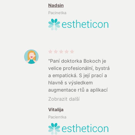
Jedine co opravdu zacina
Nadsin
vadit tak to ze ma delsi
Pacinetka
cekaci dobu, uz jen tak se
k ni nedostanes(( Ale u ni
se vzdycky vyplati
pockat!! Nebudete litovat!!
Je fakt skvela! Dekuji ze
jste!
"
"Paní doktorka Bokoch je
velice profesionální, bystrá
a empatická. S její prací a
hlavně s výsledkem
augmentace rtů a aplikací
botulotoxinu jsem velice
Zobrazit další
spokojená. Paní doktorka
Vitalija
pracuje s velkým citem a
Pacientka
razí zásadu, že méně je
někdy více, čímž si získala
moji důvěru. Vřele